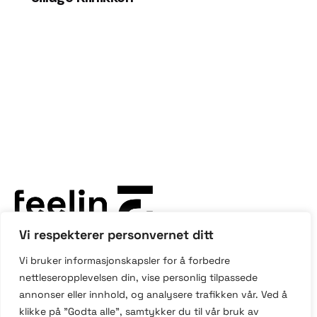
Vi respekterer personvernet ditt
Vi bruker informasjonskapsler for å forbedre
Gamle Forusveien 20
nettleseropplevelsen din, vise personlig tilpassede
4033 Stavanger
annonser eller innhold, og analysere trafikken vår. Ved å
klikke på "Godta alle", samtykker du til vår bruk av