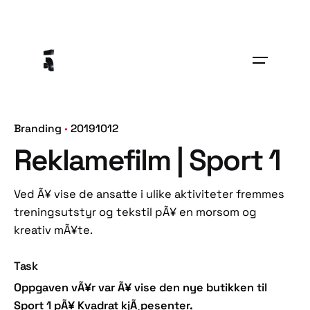
Skip
to
content
Branding
20191012
Reklamefilm | Sport 1
Ved Ã¥ vise de ansatte i ulike aktiviteter fremmes
treningsutstyr og tekstil pÃ¥ en morsom og
kreativ mÃ¥te.
Task
Oppgaven vÃ¥r var Ã¥ vise den nye butikken til
Sport 1 pÃ¥ Kvadrat kjÃ¸pesenter.