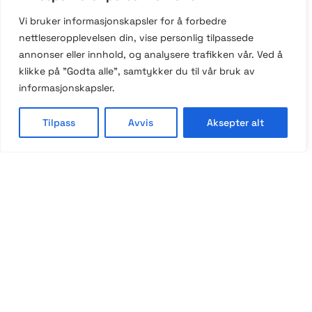
Gamle Forusveien 20
Vi bruker informasjonskapsler for å forbedre
4033 Stavanger
nettleseropplevelsen din, vise personlig tilpassede
annonser eller innhold, og analysere trafikken vår. Ved å
This website stores cookies on your
klikke på "Godta alle", samtykker du til vår bruk av
+ 47 46 415 415
computer.
Cookie Policy
informasjonskapsler.
hei@feelin.no
Tilpass
Avvis
Aksepter alt
instagram
© 2025 Made with passion by
feelin
Personvern